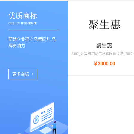
优质商标
quality trademark
帮助企业建立品牌提升 品
聚生惠
牌影响力
3802_计算机辅助信息和图像传送;,3802_提供互联网聊天室;,3802_数字文件传送;,3802_电子公告牌
￥
3000.00
更多商标