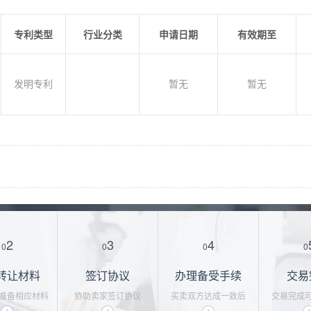
专利类型
行业分类
申请日期
有效期至
发明专利
暂无
暂无
2
3
4
0
0
0
0
转让材料
签订协议
办理备受手续
交易
准备相应材料
协助卖家签订协议
买卖双方达成一致后
交易完成