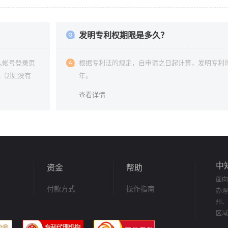
发明专利权期限是多久？
入帐号登录页
根据专利法的规定，自申请之日起计算，发明专利的
；⑵如没有
年。
查看详情
中
资金
帮助
面向
付款方式
操作指南
办理
州、
区域