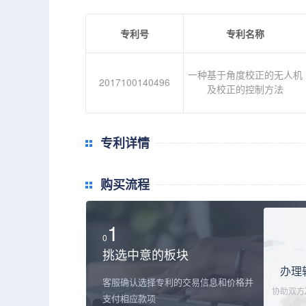
专利号
专利名称
一种基于角度校正的无人机
2017100140496
及校正的控制方法
专利详情
购买流程
1
0
挑选中意的板块
办理
客服确认选择专利的交易信息和价格并
协助双方
支付相应款项