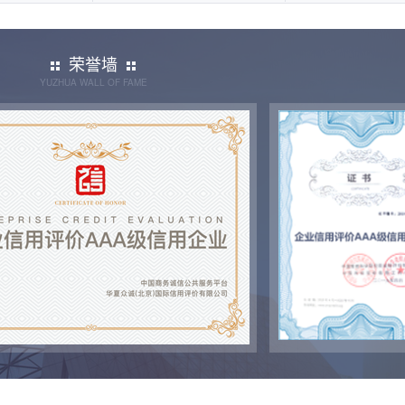
荣誉墙
YUZHUA WALL OF FAME