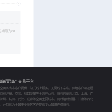
期限为20
知尚壹知产交易平台
全国各省市客户提供一站式线上服务，无需线下亲临，异地客户可远程
商标注册、交易、驳回复审等全流程业务。服务已覆盖北京、上海、广
深圳、杭州、武汉、成都等全国主要城市，同时辐射新疆、甘肃等西北
，并持续为全国更多地区客户提供专业知识产权服务。